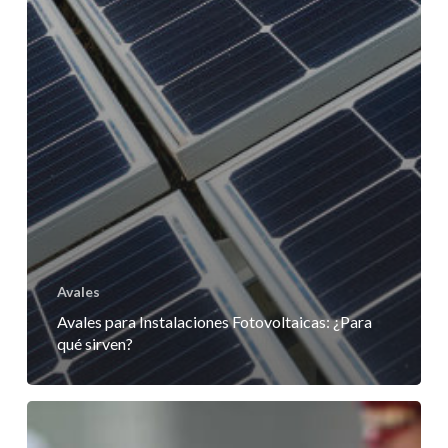
Avales
Avales para Instalaciones Fotovoltaicas: ¿Para
qué sirven?
¿Qué
son