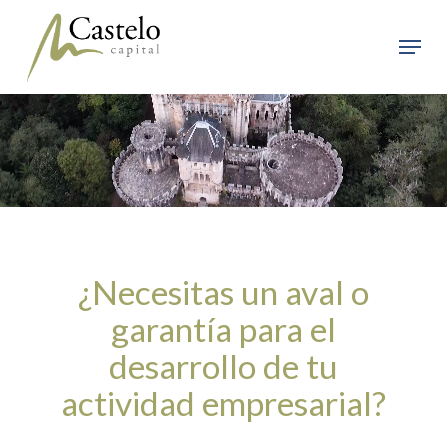
Skip
to
Menu
main
Close
content
Menu
¿Necesitas un aval o
garantía para el
desarrollo de tu
actividad empresarial?