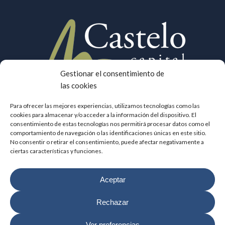
Gestionar el consentimiento de
las cookies
Para ofrecer las mejores experiencias, utilizamos tecnologías como las
cookies para almacenar y/o acceder a la información del dispositivo. El
consentimiento de estas tecnologías nos permitirá procesar datos como el
© 2026 Castelo Capital.
comportamiento de navegación o las identificaciones únicas en este sitio.
No consentir o retirar el consentimiento, puede afectar negativamente a
ciertas características y funciones.
Corporativo:
Gobierno Corporativo
Información Financiera
Aceptar
Todos los derechos reservados
Rechazar
Aviso Legal
I
Política de Privacidad
I
Política de Cookies
I
Atención al cliente
I
Canal interno de información
Ver preferencias