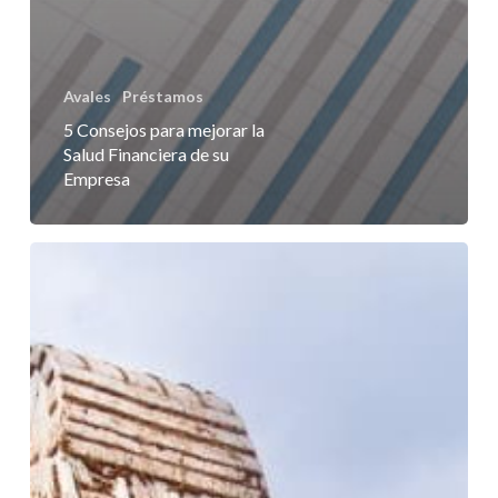
Avales
Préstamos
5 Consejos para mejorar la
Salud Financiera de su
Empresa
Avales
de
desmantelamiento:
Garantice
la
responsabilidad
ambiental
de
su
empresa